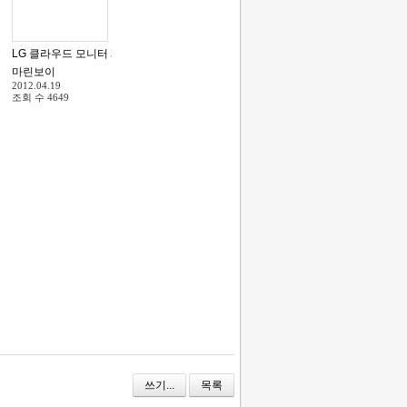
LG 클라우드 모니터 제품 소개 자료 및 홍보 기사 공유
[
13
]
마린보이
2012.04.19
조회 수
4649
쓰기...
목록