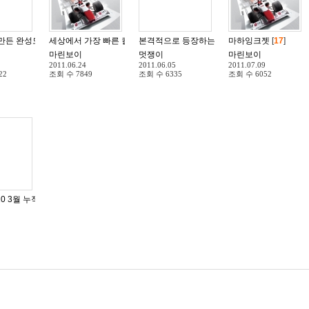
만든 완성도 높은 23형 3D 모니터
세상에서 가장 빠른 컬러 프린터 LG프린터 마하젯
[
29
]
본격적으로 등장하는 USB 3.0 외장하드
마하잉크젯
[
15
]
[
17
]
[
14
]
마린보이
멋쟁이
마린보이
2011.06.24
2011.06.05
2011.07.09
22
조회 수
7849
조회 수
6335
조회 수
6052
 10 3월 누적 업데이트 설치 후 프린터 충돌 발생