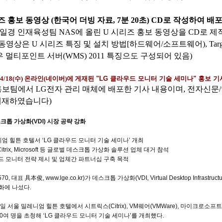
즈 홍보 동영상
(
한국어 더빙 자료
, 7
분
20
초
) CD
로 작성하여 배포
일경 인재육성팀
NAS
에 올린
U
시리즈 홍보 동영상을
CD
로 제
 동영상은
U
시리즈 특징 및 설치 방법
[
하드웨어
/
소프트웨어
), Tar
우 멀티포인트 서버
(WMS) 2011
특징으도 구성되어 있음
)
 4/18(
수
)
온라인
(
네이버
)
에 게재된
"LG
클라우드 모니터 기술 세미나
"
홍보 기
홍보팀에서
LG
전자 관리 매체에 배포한 기사 내용이며
,
전자신문
/
게재하였습니다
)
스크톱
가상화
(VDI)
시장
공략
강화
니엄
힐튼
호텔서
‘LG
클라우드
모니터
기술
세미나
’
개최
trix, Microsoft
등
글로벌
데스크톱
가상화
솔루션
업체
대거
참석
드
모니터
전략
제시
및
업체간
파트너십
구축
목적
570,
대표
具本俊
, www.lge.co.kr)
가
데스크톱
가상화
(VDI, Virtual Desktop Infrastruct
화에
나섰다
.
일
서울
밀레니엄
힐튼
호텔에서
시트릭스
(Citrix), VM
웨어
(VMWare),
마이크로소프트
0
여
명을
초청해
‘LG
클라우드
모니터
기술
세미나
’
를
개최했다
.