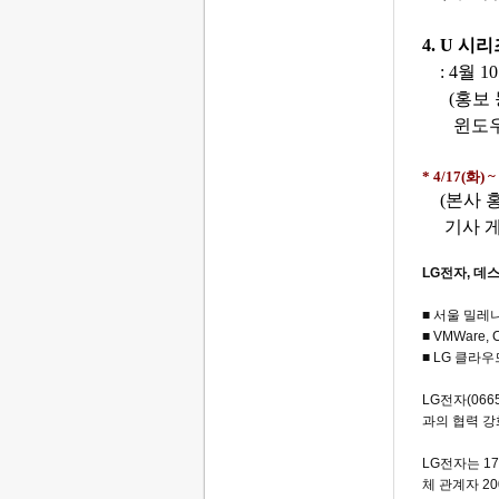
4. U
시리
: 4
월
10
(
홍보
윈도
* 4/17(
화
) ~
(
본사 
기사 
LG
전자
,
데
■
서울
밀레
■ VMWare, Ci
■ LG
클라우
LG
전자
(066
과의
협력
강
LG
전자는
17
체
관계자
20