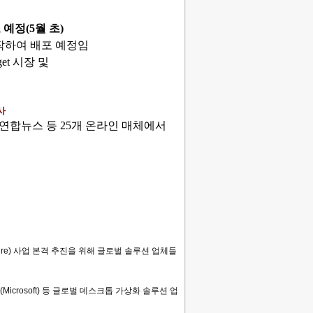
 예정
(5
월 초
)
작하여 배포 예정임
get
시장 및
사
연합뉴스 등
25
개 온라인 매체에서
ure)
사업
본격
추진을
위해
글로벌
솔루션
업체들
(Microsoft)
등
글로벌
데스크톱
가상화
솔루션
업