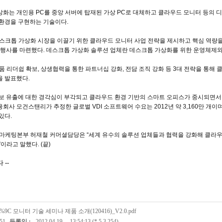
상화는
개인용
PC
를
중앙
서버에
탑재된
가상
PC
로
대체하고
클라우드
모니터
등의
디
환경을
구현하는
기술이다
.
스크톱
가상화
시장을
이끌기
위한
클라우드
모니터
사업
전략을
제시하고
핵심
역량
행사를
마련했다
.
데스크톱
가상화
솔루션
업체란
데스크톱
가상화를
위한
운영체제
품
리더쉽
확보
,
상생협력을
통한
파트너십
강화
,
전담
조직
강화
등
3
대
전략을
통해
을
발표했다
.
보
유출에
대한
경각심이
부각되고
클라우드
환경
기반의
스마트
오피스가
중시되면서
융회사
모건스탠리가
추정한
글로벌
VDI
소프트웨어
수요는
2012
년
약
3,160
만
개이
있다
.
마케팅본부
허재철
커머셜담당은
“
세계
유수의
솔루션
업체들과
협력을
강화해
클라
”
이라고
말했다
. (
끝
)
다
--
%9C 모니터 기술 세미나 제품 소개(120416)_V2.0.pdf
51
등록일 :
2012.04.19
13:54:13 (*.5.3.254)