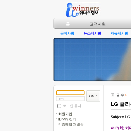
홈
고객지원
공지사항
뉴스게시판
자유게시판
글 수
6
LG 클
로그인 유지
회원가입
Subject:
LG
ID/PW 찾기
인증메일 재발송
4/17(
화
)
커