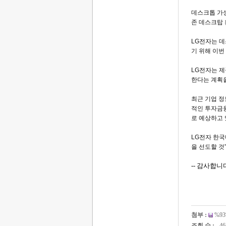
데스크톱
가
존
데스크탑
LG
전자는
데
기
위해
이번
LG
전자는
제
한다는
계획
최근
기업
정
적인
투자금
로
예상하고
LG
전자
한국
을
선도할
것
--
감사합니
첨부 :
%93
조회 수 :
46