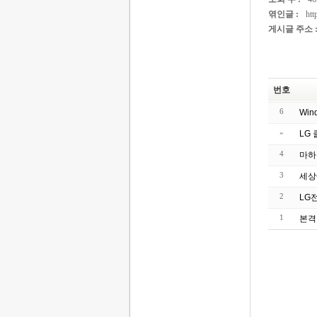
엮인글 :
htt
게시글 주소 
번호
6
Wi
»
LG
4
마하
3
세상
2
LG
1
본격