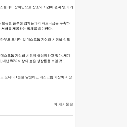
스플레이
장치만으로
장소와
시간에
관계
없이
기
을
보유한
솔루션
업체들과의
파트너십을
구축하
와
서버를
제공하는
업체를
의미한다
.
클라우드
모니터
및
데스크톱
가상화
시장을
선도
데스크톱
가상화
시장이
급성장하고
있다
.
세계
며
,
매년
50%
이상의
높은
성장률을
보일
것으
우드
모니터
1
등을
달성하고
데스크톱
가상화
시장
이 게시물을