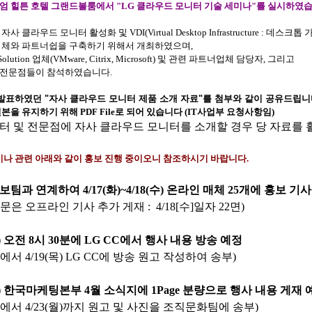
엄 힐튼 호텔 그랜드볼룸에서
"LG
클라우드 모니터 기술 세미나
"
를 실시하였
자사 클라우드 모니터 활성화 및
VDI(Virtual Desktop Infrastructure :
데스크톱 
업체와 파트너쉽을 구축하기 위해서 개최하였으며
,
Solution
업체
(VMware, Citrix, Microsoft)
및 관련 파트너업체 담당자
,
그리고
셜전문점들이 참석하였습니다
.
발표하였던
"
자사 클라우드 모니터 제품 소개 자료
"
를 첨부와 같이 공유드립니
원본을 유지하기 위해
PDF File
로 되어 있습니다
(IT
사업부 요청사항임
)
터 및 전문점에 자사 클라우드 모니터를 소개할 경우 당 자료를
미나 관련 아래와 같이 홍보 진행 중이오니 참조하시기 바랍니다
.
홍보팀과 연계하여
4/17(
화
)~4/18(
수
)
온라인 매체
25
개에 홍보 기사
문은 오프라인 기사 추가 게재
: 4/18[
수
]
일자
22
면
)
)
오전
8
시
30
분
에
LG CC
에서 행사 내용 방송 예정
에서
4/19(
목
) LG CC
에 방송 원고 작성하여 송부
)
)
한국마케팅본부
4
월 소식지에
1Page
분량으로 행사 내용 게재 
에서
4/23(
월
)
까지 원고 및 사진을 조직문화팀에
송부
)