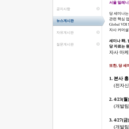
서울 밀레니
공지사항
당 세미나는
관련 핵심 
뉴스게시판
Global VDI 
자사 커머
자유게시판
세미나 時
,
질문게시판
당 자료는 
자사 마케
또한
,
당 세
1.
본사 
(
전자신
2. 4/23(
월
(
개발팀
3. 4/27(
금
(
개발팀