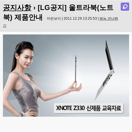
공지사항
› [LG공지] 울트라북(노트
북) 제품안내
마린보이 | 2011.12.29 13:25:53 |
메뉴 건너뛰
기